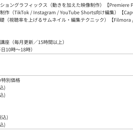
ングラフィックス（動きを加えた映像制作）【Premiere Pro /
kTok / Instagram / YouTube Shorts向け編集）【CapCut
視聴率を上げるサムネイル・編集テクニック）【Filmora / Pre
講座（毎月更新／15時間以上）
日10時～18時）
の特別価格
込)
込)
税込)
込)