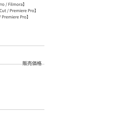
 Filmora】
 / Premiere Pro】
miere Pro】
販売価格